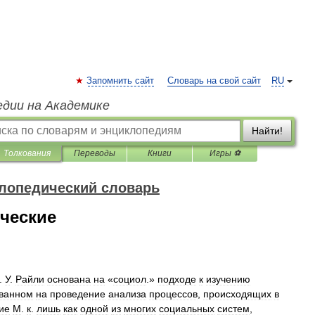
Запомнить сайт
Словарь на свой сайт
RU
едии на Академике
Найти!
Толкования
Переводы
Книги
Игры ⚽
лопедический словарь
ческие
.
У
.
Райли
основана
на
«
социол
.»
подходе
к
изучению
ванном
на
проведение
анализа
процессов
,
происходящих
в
ие
М
.
к
.
лишь
как
одной
из
многих
социальных
систем
,