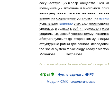
сосуществующих
в
совр
.
обществе
.
Осн
.
и
коммуникации
включены
в
многочисл
.
пси
непосредственно
,
все
же
оказывают
на
не
влияет
на
социальные
установки
,
на
взаим
испытывает
влияние
этих
взаимоотношени
системы
,
в
рамках
к
-
рой
и
происходит
мас
социальных
связей
членов
коммуникативн
абстрагируясь
от
др
.
сторон
коммуникации
структурные
рамки
для
социол
.
исследова
the
social
system
//
Sociology
Today
/
Merton
Мочалова
,
Е
.
Е
.
Петракова
Психология
общения
.
Энциклопедический
словарь
. —
Игры ⚽
Нужно сделать НИР?
Модели СМК психологические