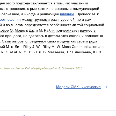
дея
этого
подхода
заключается
в
том
,
что
участники
хол
.
отношения
,
к
-
рые
хотя
и
не
связаны
с
коммуникацией
е
серьезное
,
а
иногда
и
решающее
влияние
.
Процесс
М
.
к
.
оотношения
между
группами
разл
.
уровней
,
но
и
сам
й
и
во
многом
определяется
особенностями
той
социальной
совое
О
.
Модель
Дж
.
и
M
.
Райли
подчеркивает
важность
ого
процесса
,
не
вдаваясь
в
детали
этих
связей
и
полностью
.
Сами
авторы
определяют
свою
модель
как
своего
рода
ний
М
.
к
.
Лит
.
:
Riley
J
.
W
.,
Riley
M
.
W
.
Mass
Communication
and
R
.
K
.
et
al
.
N
.
Y
.,
1959
.
Л
.
В
.
Матвеева
,
Т
.
Я
.
Аникеева
,
Ю
.
В
.
М
.
:
Когито
-
Центр
.
Под
общей
редакцией
А
.
А
.
Бодалева
.
2011
.
Модели СМК циклические