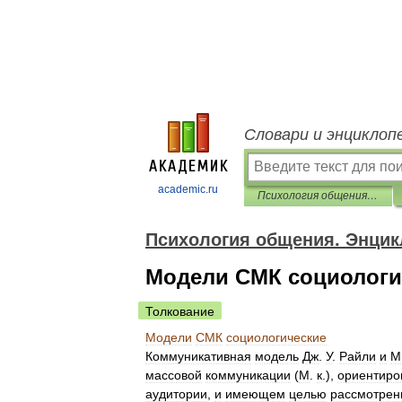
Словари и энциклоп
academic.ru
Психология общения. Энциклопедический словарь
Психология общения. Энцик
Модели СМК социологи
Толкование
Модели
СМК
социологические
Коммуникативная
модель
Дж
.
У
.
Райли
и
М
массовой
коммуникации
(
М
.
к
.),
ориентиро
аудитории
,
и
имеющем
целью
рассмотрен