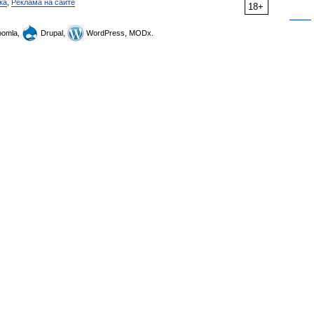
ка
,
Реклама на сайте
18+
omla,
Drupal,
WordPress, MODx.